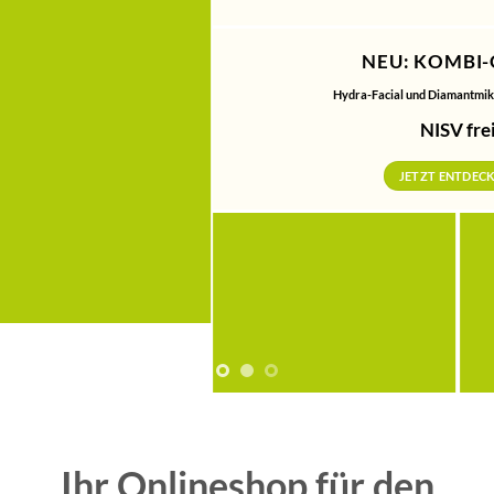
NEU: KOMBI-GERÄT
Hydra-Facial und Diamantmikrodermabrasion
NISV frei
JETZT ENTDECKEN!
Ihr Onlineshop für den