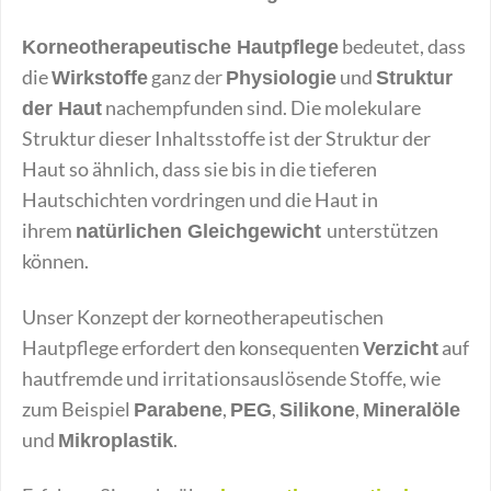
bedeutet, dass
Korneotherapeutische Hautpflege
die
ganz der
und
Wirkstoffe
Physiologie
Struktur
nachempfunden sind. Die molekulare
der Haut
Struktur dieser Inhaltsstoffe ist der Struktur der
Haut so ähnlich, dass sie bis in die tieferen
Hautschichten vordringen und die Haut in
ihrem
unterstützen
natürlichen Gleichgewicht
können.
Unser Konzept der korneotherapeutischen
Hautpflege erfordert den konsequenten
auf
Verzicht
hautfremde und irritationsauslösende Stoffe, wie
zum Beispiel
,
,
,
Parabene
PEG
Silikone
Mineralöle
und
.
Mikroplastik