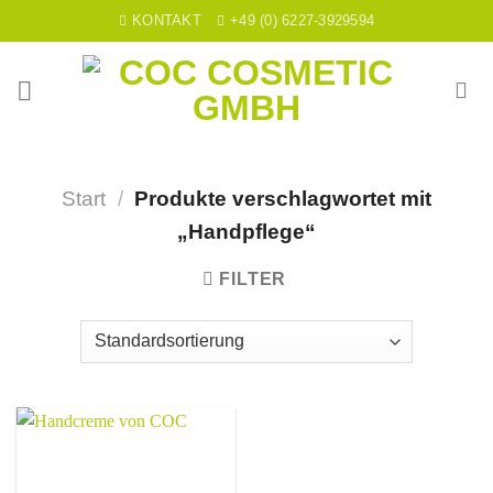
Skip
KONTAKT
+49 (0) 6227-3929594
to
content
Start
/
Produkte verschlagwortet mit
„Handpflege“
FILTER