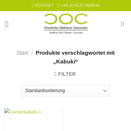
Skip
KONTAKT
+49 (0) 6227-3929594
to
content
Start
/
Produkte verschlagwortet mit
„Kabuki“
FILTER