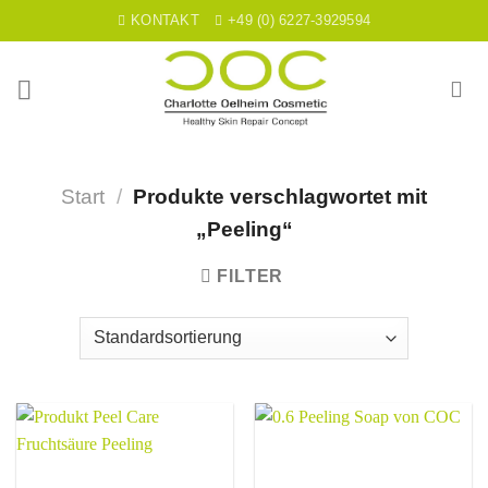
Skip
KONTAKT
+49 (0) 6227-3929594
to
content
Start
/
Produkte verschlagwortet mit
„Peeling“
FILTER