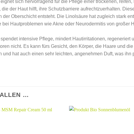
eignet sich hervorragend für die Pflege einer trockenen, reifen
die der Haut hilft, ihre Schutzbarriere aufrechtzuerhalten. Dies
 an der Oberschicht entsteht. Die Linolsäure hat zugleich star
e bei Hautproblemen wie Akne oder Neurodermitis von großer H
spendet intensive Pflege, mindert Hautirritationen, regeneriert 
Poren nicht. Es kann fürs Gesicht, den Körper, die Haare und di
in und hat auch einen sehr leichten, angenehmen Duft, was ihn pe
FALLEN …