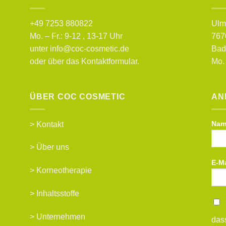
+49 7253 880822
Ulm
Mo. – Fr.: 9-12 , 13-17 Uhr
767
unter info@coc-cosmetic.de
Bad
oder über das
Kontaktformular
.
Mo. 
ÜBER COC COSMETIC
AN
Name
>
Kontakt
>
Über uns
E-Ma
>
Korneotherapie
>
Inhaltsstoffe
>
Unternehmen
das